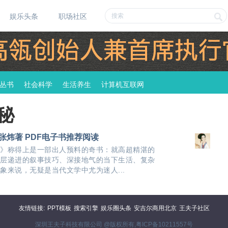
娱乐头条
职场社区
丛书
社会科学
生活养生
计算机互联网
秘
张炜著 PDF电子书推荐阅读
》称得上是一部出人预料的奇书：就高超精湛的
层递进的叙事技巧、深接地气的当下生活、复杂
象来说，无疑是当代文学中尤为迷人...
友情链接:
PPT模板
搜索引擎
娱乐圈头条
安吉尔商用北京
王夫子社区
深圳王夫子科技有限公司 @版权所有,
粤ICP备10211557号