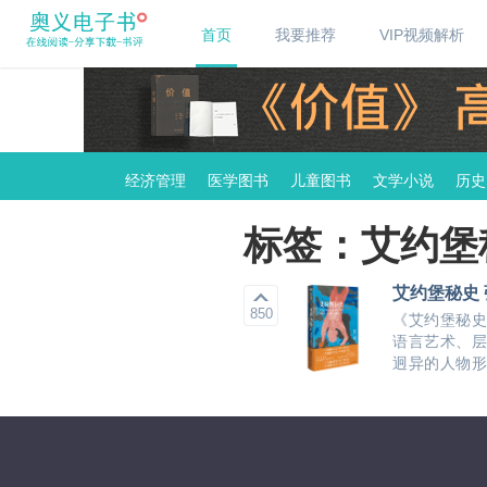
首页
我要推荐
VIP视频解析
经济管理
医学图书
儿童图书
文学小说
历史
标签：艾约堡
艾约堡秘史 
850
《艾约堡秘史
语言艺术、层
迥异的人物形