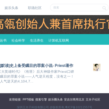
娱乐头条
职场社区
丛书
社会科学
生活养生
计算机互联网
]默读|史上备受瞩目的罪案小说- Priest著作
《大英雄时代》《有匪》后大神级作家Priest口碑
瞩目的罪案小说——人气逆天程度，没有之一！
逆天的4,104,7...
友情链接:
PPT模板
搜索引擎
娱乐圈头条
安吉尔商用北京
王夫子社区
深圳王夫子科技有限公司 @版权所有,
粤ICP备10211557号