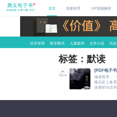
首页
我要推荐
VIP视频解析
经济管理
医学图书
儿童图书
文学小说
历史
标签：默读
[PDF电子书
3574
编者推荐： 
爆品史上备受
连载积分达到人气