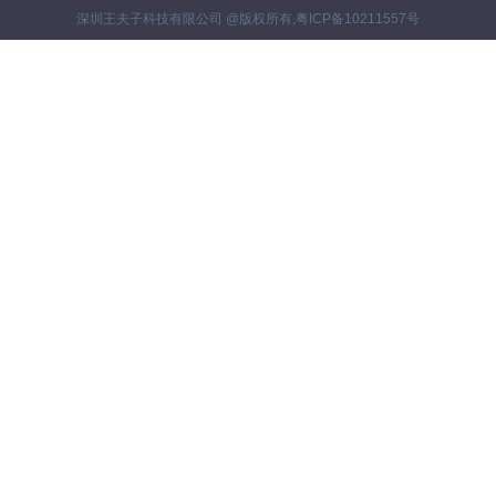
深圳王夫子科技有限公司 @版权所有,
粤ICP备10211557号