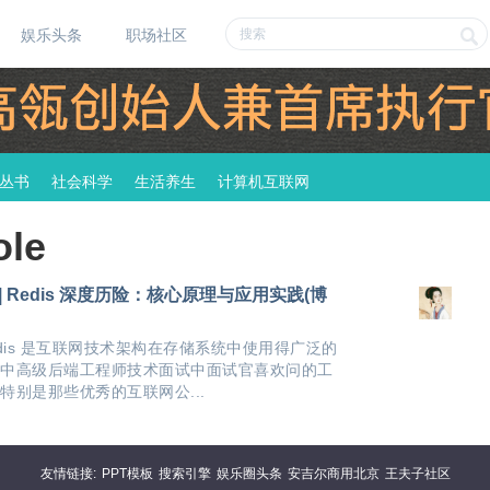
娱乐头条
职场社区
丛书
社会科学
生活养生
计算机互联网
le
 | Redis 深度历险：核心原理与应用实践(博
edis 是互联网技术架构在存储系统中使用得广泛的
中高级后端工程师技术面试中面试官喜欢问的工
特别是那些优秀的互联网公...
友情链接:
PPT模板
搜索引擎
娱乐圈头条
安吉尔商用北京
王夫子社区