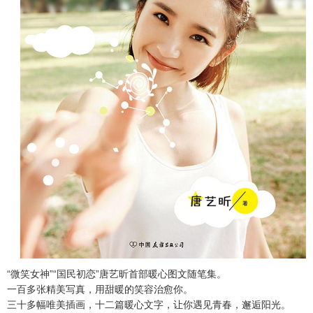
“微笑女神”“国民初恋”唐艺昕首部暖心图文随笔集。
一百多张精美写真，用甜暖的笑容治愈你。
三十多幅唯美插画，十二篇暖心文字，让你遇见青春，邂逅阳光。