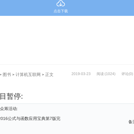
点击下载
2019-03-23
阅读:(1024)
评论(0)
图书
计算机互联网
正文
>
>
>
目暂停:
众筹活动:
|2016公式与函数应用宝典第7版完
备