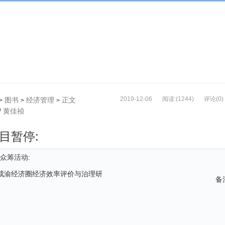
2019-12-06
阅读:(1244)
评论(0)
图书
经济管理
正文
>
>
>
/
黄佳祯
目暂停:
众筹活动:
书|成渝经济圈经济效率评价与治理研
备