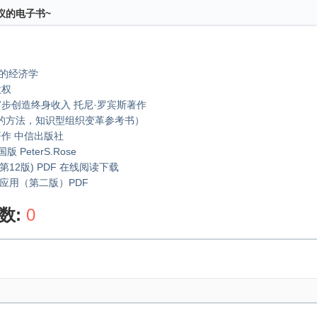
仪的电子书~
果的经济学
股权
 钱:7步创造终身收入 托尼·罗宾斯著作
的方法，知识型组织变革参考书）
著作 中信出版社
 PeterS.Rose
12版) PDF 在线阅读下载
a应用（第二版）PDF
数:
0