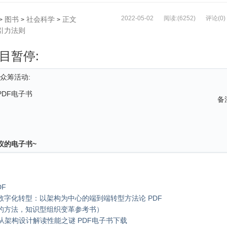
2022-05-02
阅读:(6252)
评论(0)
图书
社会科学
正文
>
>
>
引力法则
目暂停:
众筹活动:
PDF电子书
备
仪的电子书~
F
数字化转型：以架构为中心的端到端转型方法论 PDF
的方法，知识型组织变革参考书）
之巅：从架构设计解读性能之谜 PDF电子书下载