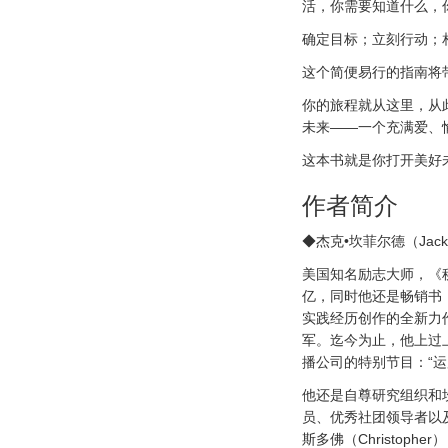
活，你需要知道什么，
确定目标；立刻行动；
这个简便易行的指南将
你的旅程就从这里，从
未来——一个充满爱、
这本书就是你打开美好
作者简介
◆杰克•坎菲尔德（Jack C
美国知名励志大师，《秘
亿，同时他还是畅销书《
实践经历创作的全新力
军。迄今为止，他上过
播公司的特别节目：“运
他还是自尊研究组织和
员、优秀社团领导者以
斯多佛（Christop