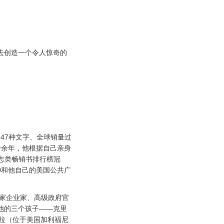
去创造一个令人惊奇的
为47种文字、全球销量过
三十余年，他根据自己亲身
志类畅销书排行榜冠
0和他自己的美国公共广
国家企业家、高级政府官
他的三个孩子——克里
芭芭拉（位于美国加利福尼