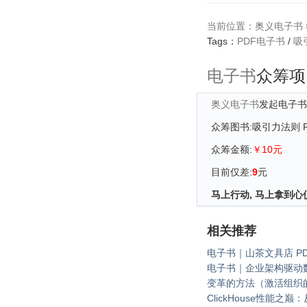
当前位置：
奥义电子书
Tags：
PDF电子书
/
吸
电子书
众筹项
奥义电子书
发起电子书
众筹图书:吸引力法则 
众筹金额:
￥10元
目前仅差:
9
元
马上行动, 马上拿到心
相关推荐
电子书｜山茶文具店 PD
电子书｜企业架构驱动
变革的方法（激活组织
ClickHouse性能