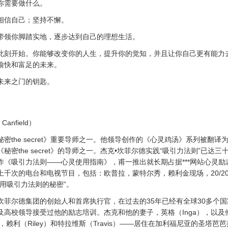
你需要做什么。
相信自己；坚持不懈。
带领你脚踏实地，逐步达到自己的理想生活。
此刻开始。你能够改变你的人生，提升你的觉知，并且让你自己更有能力
愉快和富足的未来。
未来之门的钥匙。
anfield）
密the secret》重要导师之一。他领导创作的《心灵鸡汤》系列被翻译
秘密the secret》的导师之一。杰克•坎菲尔德实践“吸引力法则”已达
作《吸引力法则——心灵使用指南》，甫一推出就长期占据***网站心灵励
上千次的电台和电视节目，包括：欧普拉，蒙特尔秀，赖利金现场，20/2
用吸引力法则的秘密”。
坎菲尔德集团的创始人和首席执行官，在过去的35年已经有全球30多个
及高校领导接受过他的励志培训。杰克和他的妻子，英格（Inga），以及
her），赖利（Riley）和特拉维斯（Travis）——居住在加利福尼亚的圣塔